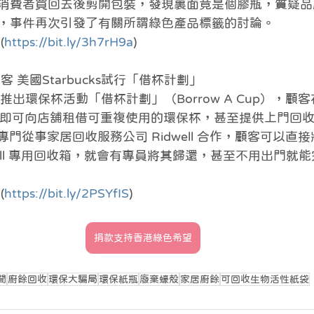
消費者買回去後剪開包裝，發現裏面竟是個膠瓶，質疑品
，事件再次引發了有關所謂綠色產品標籤的討論。
(
https://bit.ly/3h7rH9a
)
客 美國Starbucks試行「借杯計劃」
s 早前推出環保杯活動「借杯計劃」（Borrow A Cup），
金，即可向店舖租借可重複使用的環保杯，甚至提供上門回
西雅圖專門從事家居回收服務公司 Ridwell 合作，顧客可以
well 專用回收箱，就會有專員將其歸還，甚至不用出門就
(
https://bit.ly/2PSYfIS
)
捐款支持香港綠色希望
聞
廚餘回收
環保大騙局
環保紙瓶
廢棄蠔殼
家居廚餘
可回收生物活性紙袋