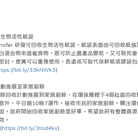
收生物活性紙袋　
unhofer 研發可回收生物活性紙袋，紙袋表面由可回收紙
白混合物來盛載食物，既可防止農產品變乾，又可殺死會
密封，使其可以重複使用，長遠或可取代保鮮紙或膠袋包
ttps://bit.ly/33kNWk3
)
收計劃推展至家居廚餘
廚餘回收計劃推展到家居廚餘，在環保局轄下4個社區回收
息外，平日朝10晚7運作，接收市民的家居廚餘。關注環
說，政府開始回收家居廚餘是好事，希望政府有整體資源
效。
(
https://bit.ly/3tod4kx
)