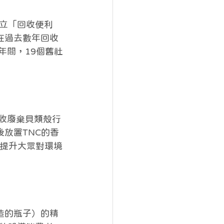
立「回收便利
在過去數年回收
年間，19個舊社
並回收廢棄貝類殼行
放置TNC的香
望提升大眾對環境
我是紙造的瓶子）的精