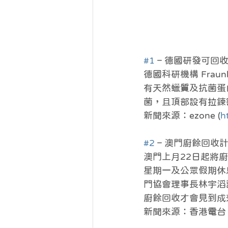
#1
 – 德國研發可回
德國科研機構 Fra
有天然蠟質及抗菌蛋
菌，且頂部設有拉鍊
新聞來源：ezone (
h
#2
 – 澳門廚餘回
澳門上月22日起將
星期一及公眾假期休
門協會理事長林宇滔
廚餘回收才會見到成
新聞來源：香港電台 