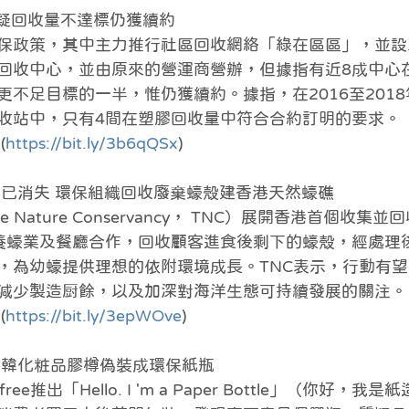
心疑回收量不達標仍獲續約
保政策，其中主力推行社區回收網絡「綠在區區」，並設
回收中心，並由原來的營運商營辦，但據指有近8成中心
不足目標的一半，惟仍獲續約。據指，在2016至2018
收站中，只有4間在塑膠回收量中符合合約訂明的要求。
(
https://bit.ly/3b6qQSx
)
蠔礁已消失 環保組織回收廢棄蠔殼建香港天然蠔礁
 Nature Conservancy， TNC）展開香港首個收集
養蠔業及餐廳合作，回收顧客進食後剩下的蠔殼，經處理後
，為幼蠔提供理想的依附環境成長。TNC表示，行動有
減少製造厨餘，以及加深對海洋生態可持續發展的關注。
(
https://bit.ly/3epWOve
)
？南韓化粧品膠樽偽裝成環保紙瓶
ree推出「Hello. I 'm a Paper Bottle」（你好，