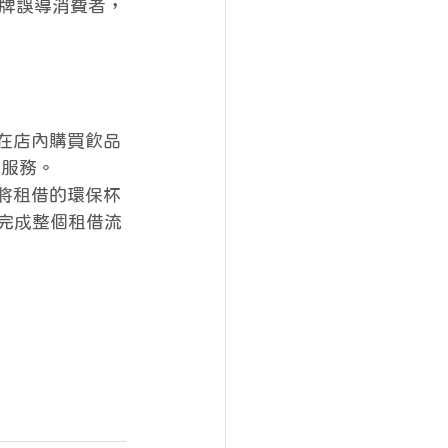
牌誤導消費者，
顧客在店內購買飲品
收服務。
直接將租借的環保杯
能完成整個租借流