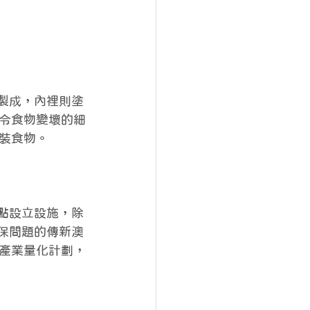
張製成，內裡則塗
令食物變壞的細
裝食物。
點設立設施，除
保問題的傳新澳
產業量化計劃，