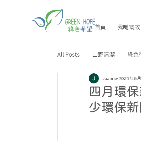
首頁
我哋嘅故
All Posts
山野清潔
綠色
專題報導
合作夥伴
Joanne
2021年5
四月環保
環保小貼士
招長期義工
少環保新