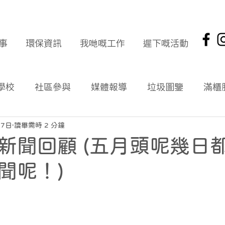
事
環保資訊
我哋嘅工作
遲下嘅活動
學校
社區參與
媒體報導
垃圾圖鑒
滿櫃
社區報
環保新聞回顧
環保資訊及文章
頭版
月7日
讀畢需時 2 分鐘
新聞回顧 (五月頭呢幾日
海岸清潔
企業社會責任
拾起希望 海岸清潔
聞呢！)