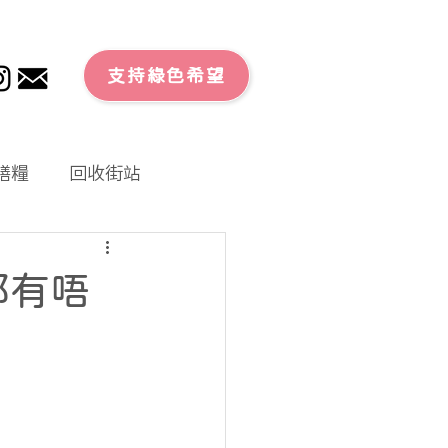
支持綠色希望
膳糧
回收街站
文章
零廢外賣
都有唔
大行動