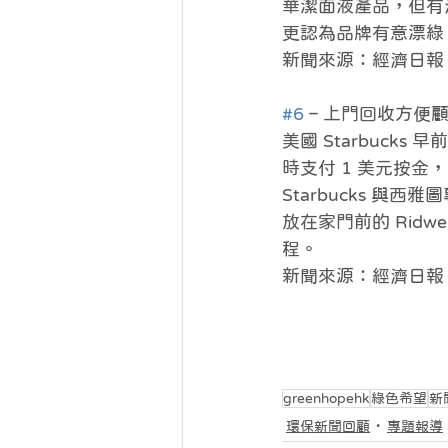
華潔面液產品，但有
更認為品牌有意漂綠
新聞來源：經濟日報 
#6
 – 上門回收方便顧
美國 Starbuck
時支付 1 美元按
Starbucks 與
放在家門前的 Rid
程。
新聞來源：經濟日報 
greenhopehk
綠色希望
新
環保新聞回顧
專題報導