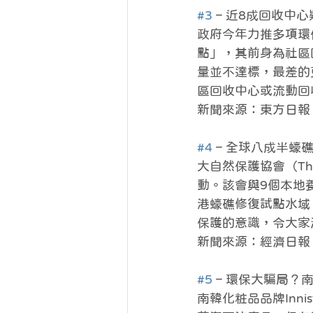
#3
 – 近8成回收中
政府今年力推多項環
點」，其前身為社區
量並不達標，最差的更
區回收中心或流動回
新聞來源：東方日報 
#4
 – 全球八成半
大自然保護協會（The
動。該會與9個本地
港蠔礁修復試點水域
保護的意識，令大家
新聞來源：經濟日報 
#5
 – 環保大騙局
南韓化粧品品牌Innisf