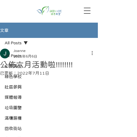
文章
All Posts
Joanne
All Posts
2021年6月6日
公佈六月活動啦!!!!!!!!
山野清潔
已更新：
2022年7月11日
綠色學校
社區參與
媒體報導
垃圾圖鑒
滿櫃膳糧
回收街站