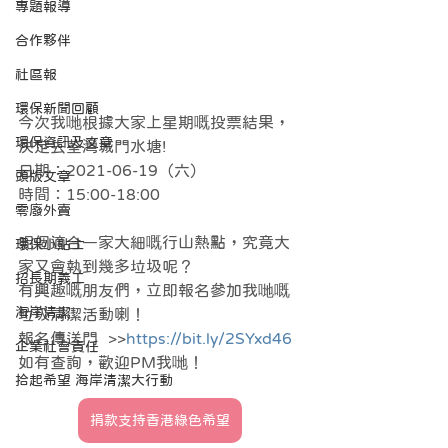
專題報導
合作夥伴
社區報
環保新聞回顧
今次我哋根據大家上星期嘅投票結果，
環保資訊及文章
決定去荃灣城門水塘!
日期：2021-06-19（六）
頭版文章
時間：15:00-18:00
零廢外賣
呢個適合一家大細嘅行山熱點，究竟大
環保小貼士
家又會執到幾多垃圾呢？
招長期義工
有興趣嘅朋友們，立即報名參加我哋嘅
海岸清潔
垃圾清潔活動喇！
報名傳送門  >>
https://bit.ly/2SYxd46
企業社會責任
如有查詢，歡迎PM我哋！  
拾起希望 海岸清潔大行動
捐款支持香港綠色希望