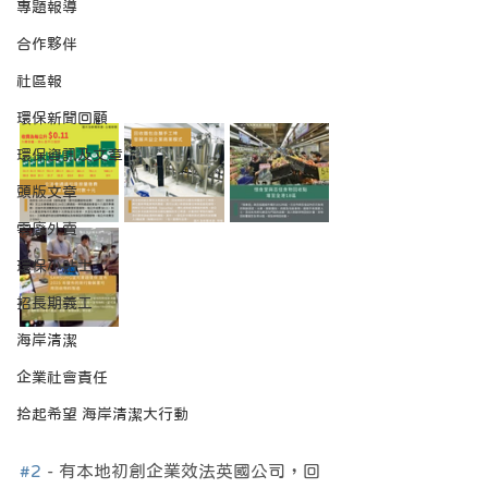
專題報導
合作夥伴
社區報
環保新聞回顧
環保資訊及文章
頭版文章
零廢外賣
環保小貼士
招長期義工
海岸清潔
企業社會責任
拾起希望 海岸清潔大行動
#2
 - 有本地初創企業效法英國公司，回