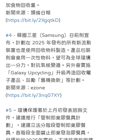
加食物回收量。
新聞來源：頭條日報 
(
https://bit.ly/2XgqtkD
)
#4
 - 韓國三星（Samsung）日前則宣
布，計劃在 2025 年發布的所有新流動
裝置也是使用回收物料製造，產品包裝
則會棄用一次性物料，望可為全球環境
出一分力，對抗氣候變遷。另外會實施
「Galaxy Upcycling」升級再造回收電
子產品、鼓勵「舊機換新」等計劃。
新聞來源：ezone 
(
https://bit.ly/3nq07XY
)
#5
 – 環境保護署於上月初發表諮詢文
件，建議推行「管制即棄膠餐具計
劃」，建議立法分階段管制即棄膠餐
具，首階段全面禁止即棄發泡膠餐具，