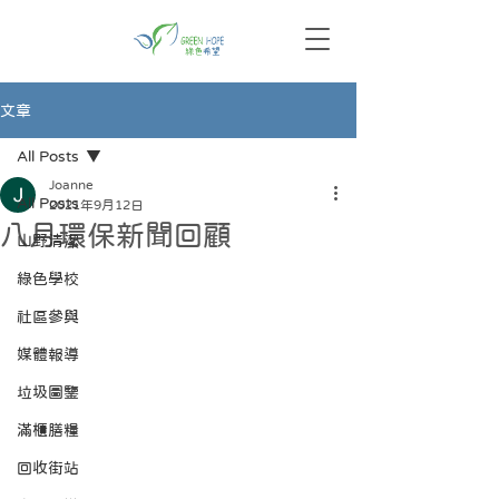
文章
All Posts
Joanne
All Posts
2021年9月12日
八月環保新聞回顧
山野清潔
綠色學校
社區參與
媒體報導
垃圾圖鑒
滿櫃膳糧
回收街站