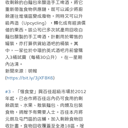
收剩餘的白麵包來釀造手工啤酒，將它
重新帶進食物供應鏈，既可以減少將廚
餘運往堆填區變成廢物，同時又可以升
級再造（Upcycling），轉化成有經濟價
值的東西。該公司已多次試產用回收白
麵包釀製的手工啤酒，計劃用於零售的
罐裝，亦打算供貨給酒吧的桶裝。其
中，一家位於中環的英式酒吧月前曾購
入3桶試賣（每桶30公升），在一星期
內沽清。
新聞來源：明報 
(
https://bit.ly/3jXF8K6
)
#3
 - 「惜食堂」與百佳超級市場於2012
年起，已合作將百佳店內仍可食用的剩
餘蔬菜、水果、散裝麵包、肉類及包裝
食物，捐贈予有需要人士。百佳本月將
元朗及屯門區的店鋪，加入剩餘食物回
收計畫，食物回收覆蓋至全港18區，增