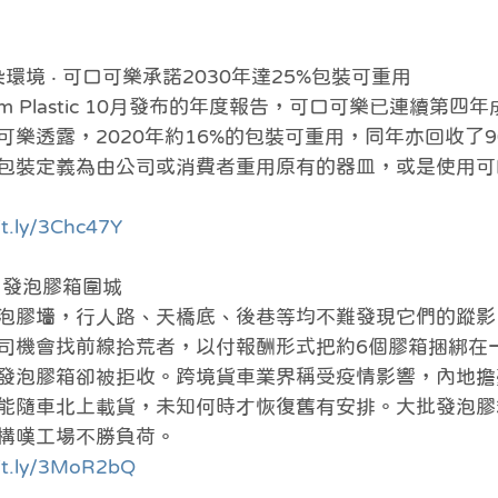
環境 ‧ 可口可樂承諾2030年達25%包裝可重用
 From Plastic 10月發布的年度報告，可口可樂已連續第
樂透露，2020年約16%的包裝可重用，同年亦回收了9
包裝定義為由公司或消費者重用原有的器皿，或是使用可
bit.ly/3Chc47Y
 發泡膠箱圍城 
泡膠墻，行人路、天橋底、後巷等均不難發現它們的蹤影
司機會找前線拾荒者，以付報酬形式把約6個膠箱捆綁在
發泡膠箱卻被拒收。跨境貨車業界稱受疫情影響，內地擔
能隨車北上載貨，未知何時才恢復舊有安排。大批發泡膠
構嘆工場不勝負荷。
bit.ly/3MoR2bQ