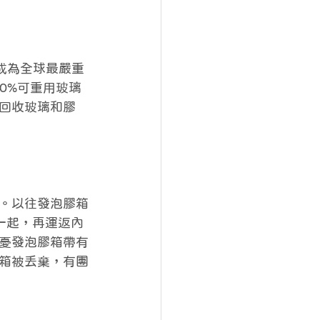
四年成為全球最嚴重
0%可重用玻璃
回收玻璃和膠
。以往發泡膠箱
一起，再運返內
憂發泡膠箱帶有
箱被丟棄，有團