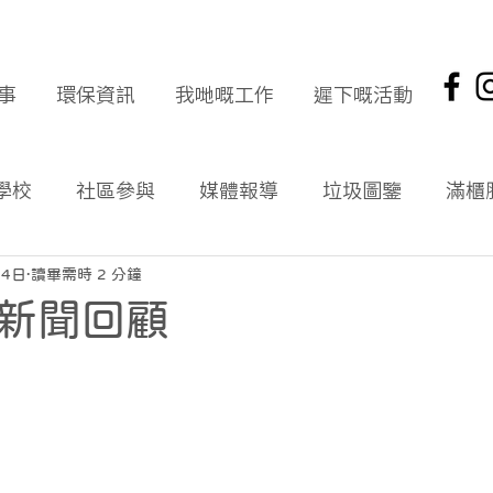
事
環保資訊
我哋嘅工作
遲下嘅活動
學校
社區參與
媒體報導
垃圾圖鑒
滿櫃
社區報
環保新聞回顧
環保資訊及文章
頭版
月4日
讀畢需時 2 分鐘
新聞回顧
海岸清潔
企業社會責任
拾起希望 海岸清潔