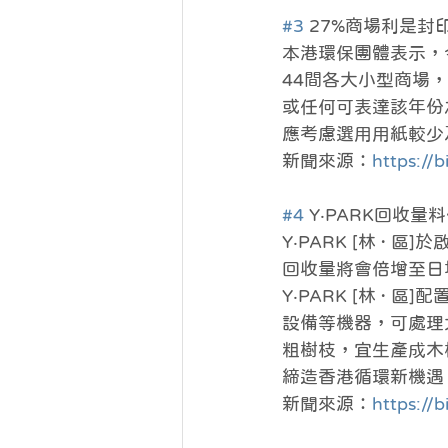
#3
 27%商場利是封
本港環保團體表示，
44間各大小型商場
或任何可表達該年份
應考慮選用用紙較少
新聞來源：
https://b
#4
 Y‧PARK回收量
Y‧PARK [林 
回收量將會倍增至日
Y‧PARK [林 
設備等機器，可處理
粗樹枝，宜生產成木
締造香港循環新機遇
新聞來源：
https://