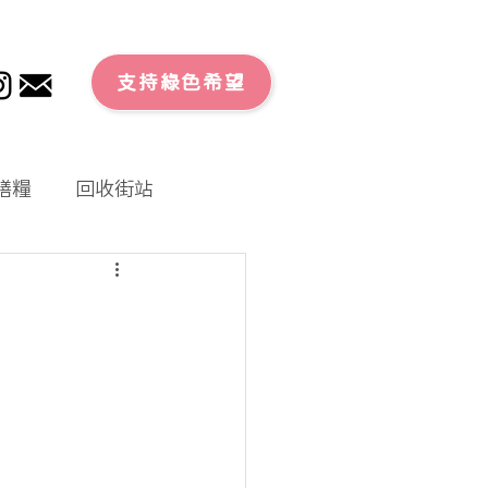
支持綠色希望
膳糧
回收街站
文章
零廢外賣
大行動