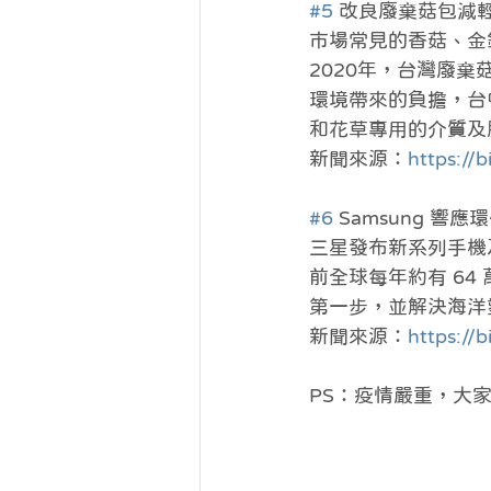
#5
 改良廢棄菇包減
市場常見的香菇、金
2020年，台灣廢棄
環境帶來的負擔，台
和花草專用的介質及
新聞來源：
https://
#6
 Samsung 響
三星發布新系列手機
前全球每年約有 6
第一步，並解決海洋
新聞來源：
https://
PS：疫情嚴重，大