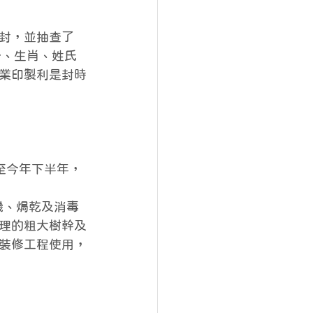
封，並抽查了
份、生肖、姓氏
業印製利是封時
計至今年下半年，
割機、焗乾及消毒
理的粗大樹幹及
裝修工程使用，