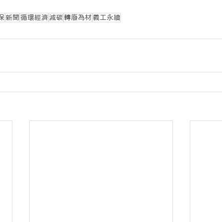
保
新聞
循環經濟
減碳
轉廢為材
義工永續