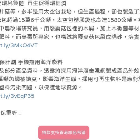
輕環境負擔  再生促循環經濟
針菇等，多半是用太空包栽培，但生產過程，卻也製造了
菇包超過15萬6千公噸，太空包塑膠袋也高達1580公噸
中農改場研究員，用廢棄菇包裡的木屑，加上木黴菌等材
肥料，而藥毒所專家，也嚐試將廢棄菇包製成貓砂，落實
bit.ly/3MkO4VT
應環保計劃 手機殼用海洋廢料
及部分產品資料，透露將採用海洋廢棄漁網製成產品外殼
4 萬噸魚網被拋棄，影響海洋生態，採用可再生物料是應
塑料污染問題，以保護地球資源。
bit.ly/3vEqP35
家保重呀！
捐款支持香港綠色希望