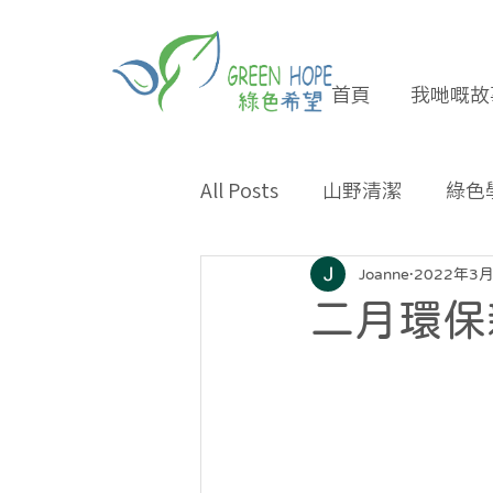
首頁
我哋嘅故
All Posts
山野清潔
綠色
專題報導
合作夥伴
Joanne
2022年3
二月環保
環保小貼士
招長期義工