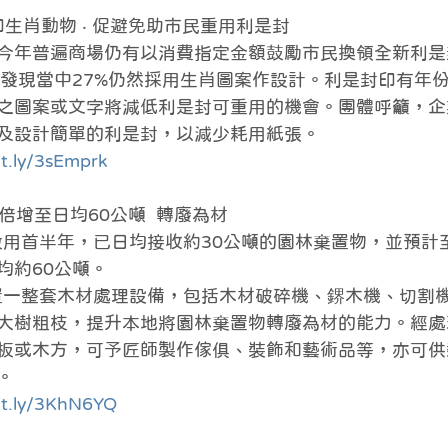
印生肖動物 ‧ 促避免助市民重用利是封
今年普遍商場仍有以消費指定金額鼓勵市民換領全新利是
，發現當中27%仍然採用生肖圖案作設計。利是封印有年
之圖案或文字將減低利是封可重用的機會。團體呼籲，企
及設計簡單的利是封，以減少耗用紙張。
it.ly/3sEmprk
料倍增至日均60公噸  轉廢為材
· 區]於啟用首半年，已日均接收約30公噸的園林棄置物，並預
均約60公噸。
· 區]配置一整套木材處理設備，包括木材破碎機、鎅木機、切
大樹粗枝，提升本地將園林棄置物轉廢為材的能力。經處
板或木方，可予匠師製作傢俱、裝飾和藝術品等，亦可供
。
bit.ly/3KhN6YQ