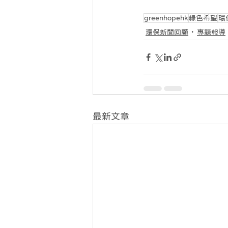
greenhopehk
綠色希望
環
環保新聞回顧
專題報導
最新文章