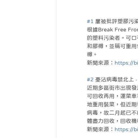
#1
 屢被批評塑膠污染
根據Break Free
的塑料污染者。可口可
和膠樽，並稱可重用
樽。
新聞來源：
https://
#2
 憂沾病毒禁北上 ‧
近期多區街市出現發
可回收再用，運菜車
地重用裝菜，但近期
病毒，故二月起已不
體盡力回收，回收機
新聞來源：
https://