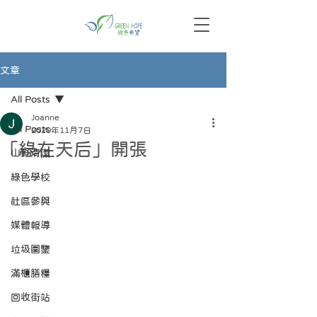
文章
All Posts
Joanne
All Posts
2020年11月7日
「綠在天后」開張
山野清潔
綠色學校
社區參與
媒體報導
垃圾圖鑒
滿櫃膳糧
回收街站