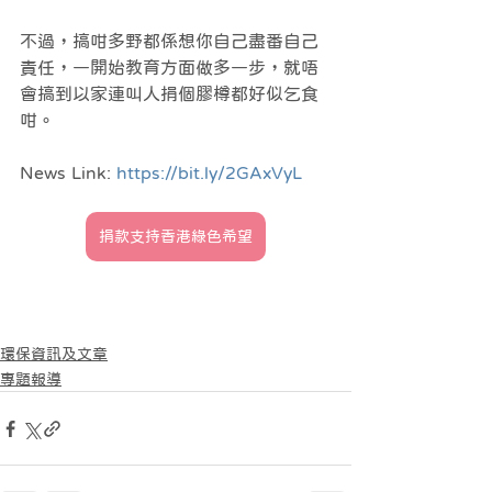
不過，搞咁多野都係想你自己盡番自己
責任，一開始教育方面做多一步，就唔
會搞到以家連叫人捐個膠樽都好似乞食
咁。
News Link: 
https://bit.ly/2GAxVyL
捐款支持香港綠色希望
環保資訊及文章
專題報導