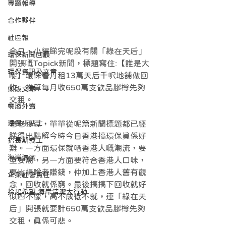
專題報導
合作夥伴
社區報
今日，小編睇完呢段有關「綠在天后」
環保新聞回顧
開張嘅Topick新聞，標題寫住:【誰是大
環保資訊及文章
嘥】環保署月租13萬天后千呎地舖做回
收　推算每月收650萬支飲品膠樽先夠
頭版文章
交租。
零廢外賣
環保小貼士
老老豆豆，單單從呢篇新聞標題都已經
睇得出點解今時今日香港搞環保真係好
招長期義工
難。一方面環保就哂香港人嘅潮流，要
海岸清潔
型要潮，另一方面要符合香港人口味，
要比捐贈者賺錢，仲加上香港人舊有觀
企業社會責任
念，回收就係窮。最後搞搞下回收就好
拾起希望 海岸清潔大行動
似四不像，高不成低不就，連「綠在天
后」開張就要計650萬支飲品膠樽先夠
交租，真係可悲。