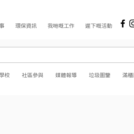
事
環保資訊
我哋嘅工作
遲下嘅活動
學校
社區參與
媒體報導
垃圾圖鑒
滿櫃
社區報
環保新聞回顧
環保資訊及文章
頭版
海岸清潔
企業社會責任
拾起希望 海岸清