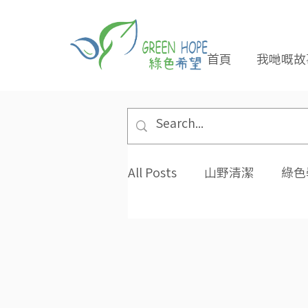
首頁
我哋嘅故
All Posts
山野清潔
綠色
專題報導
合作夥伴
環保小貼士
招長期義工