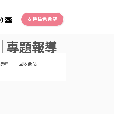
支持綠色希望
專題報導
膳糧
回收街站
文章
零廢外賣
潔大行動