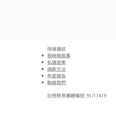
快速連結​
我哋嘅故事
私隱政策
捐款方法
年度報告
聯絡我們
註冊慈善團體編號: 91/17419