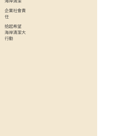
海岸清潔
企業社會責
任
拾起希望
海岸清潔大
行動