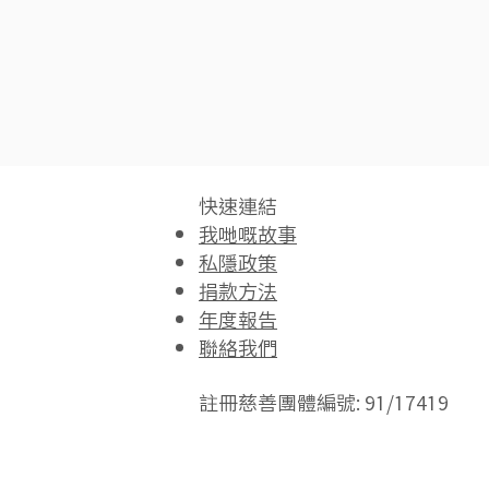
快速連結​
我哋嘅故事
私隱政策
捐款方法
年度報告
聯絡我們
註冊慈善團體編號: 91/17419