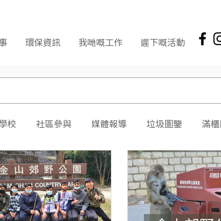
事
環保資訊
我哋嘅工作
遲下嘅活動
學校
社區參與
媒體報導
垃圾圖鑒
滿櫃
社區報
環保新聞回顧
環保資訊及文章
頭版
海岸清潔
企業社會責任
拾起希望 海岸清