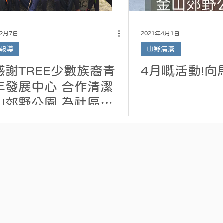
年2月7日
2021年4月1日
報導
山野清潔
感謝TREE少數族裔青
4月嘅活動!向
發展中心 合作清潔
山郊野公園 為社區出