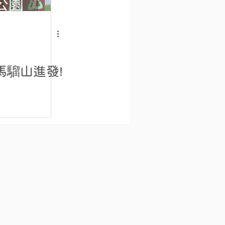
馬騮山進發!