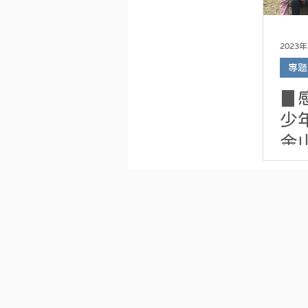
2023
專題
▊
少年
金
力