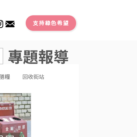
支持綠色希望
專題報導
膳糧
回收街站
文章
零廢外賣
潔大行動