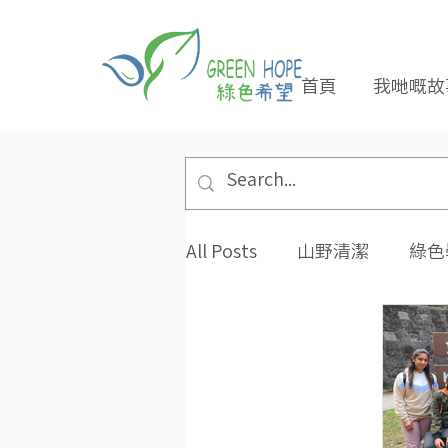
首頁
我哋嘅故
All Posts
山野清潔
綠色
專題報導
合作夥伴
環保小貼士
招長期義工