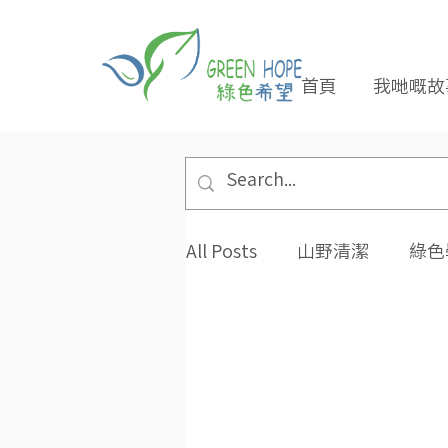
首頁
我哋嘅故
All Posts
山野清潔
綠色
專題報導
合作夥伴
環保小貼士
招長期義工