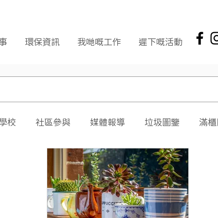
事
環保資訊
我哋嘅工作
遲下嘅活動
學校
社區參與
媒體報導
垃圾圖鑒
滿櫃
社區報
環保新聞回顧
環保資訊及文章
頭版
海岸清潔
企業社會責任
拾起希望 海岸清