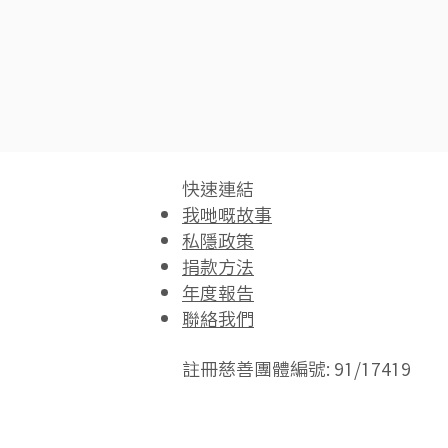
快速連結​
我哋嘅故事
私隱政策
捐款方法
年度報告
聯絡我們
註冊慈善團體編號: 91/17419