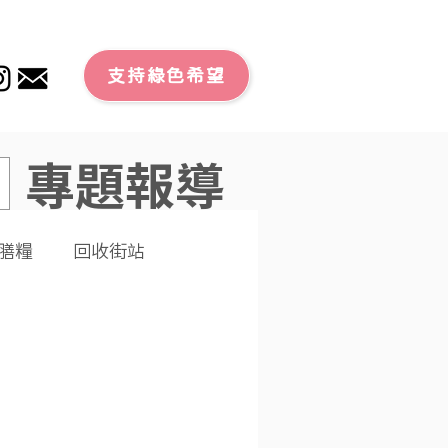
支持綠色希望
專題報導
膳糧
回收街站
文章
零廢外賣
潔大行動