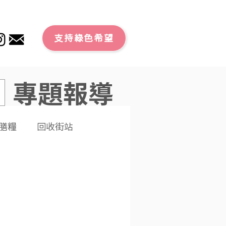
支持綠色希望
專題報導
膳糧
回收街站
文章
零廢外賣
潔大行動