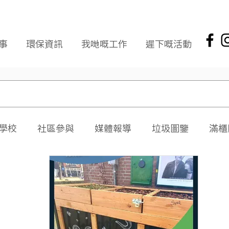
事
環保資訊
我哋嘅工作
遲下嘅活動
學校
社區參與
媒體報導
垃圾圖鑒
滿櫃
社區報
環保新聞回顧
環保資訊及文章
頭版
海岸清潔
企業社會責任
拾起希望 海岸清