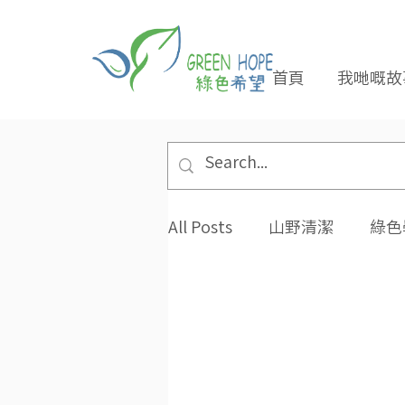
首頁
我哋嘅故
All Posts
山野清潔
綠色
專題報導
合作夥伴
環保小貼士
招長期義工