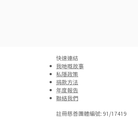
快速連結​
我哋嘅故事
私隱政策
捐款方法
年度報告
聯絡我們
註冊慈善團體編號: 91/17419