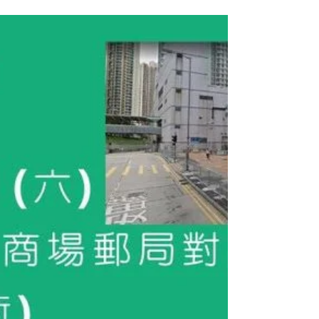
局對出空地 (近安田街)舉辦。街站回收嘅物品
可以參考海報，請大家多多支持! 注意: 記住
我地今次係唔收小電器、家品同埋書本，到時
唔會交比我哋...