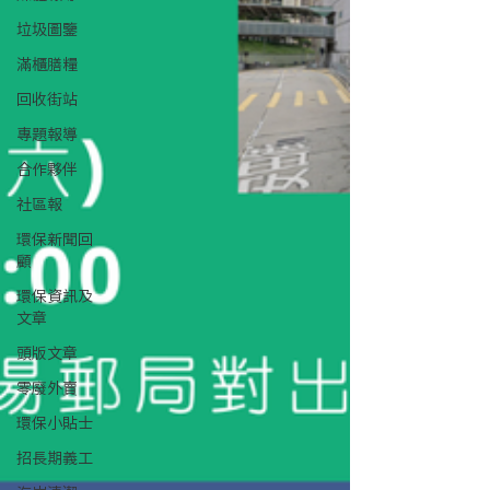
垃圾圖鑒
滿櫃膳糧
回收街站
專題報導
合作夥伴
社區報
環保新聞回
顧
環保資訊及
文章
頭版文章
零廢外賣
環保小貼士
招長期義工