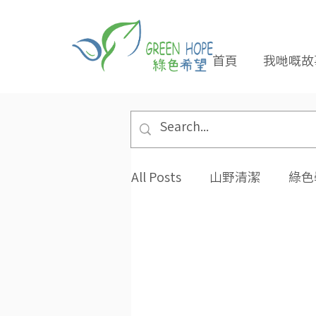
首頁
我哋嘅故
All Posts
山野清潔
綠色
專題報導
合作夥伴
環保小貼士
招長期義工