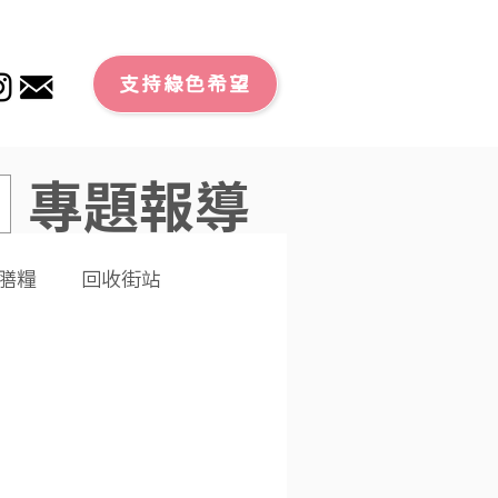
支持綠色希望
專題報導
膳糧
回收街站
文章
零廢外賣
潔大行動