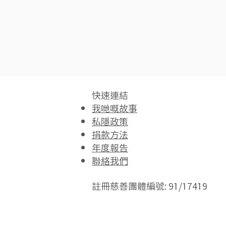
快速連結​
我哋嘅故事
私隱政策
捐款方法
年度報告
聯絡我們
註冊慈善團體編號: 91/17419