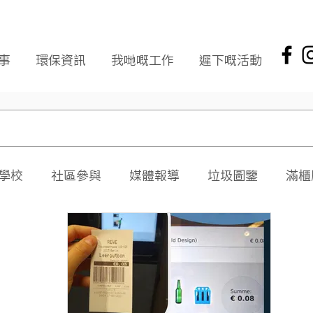
事
環保資訊
我哋嘅工作
遲下嘅活動
學校
社區參與
媒體報導
垃圾圖鑒
滿櫃
社區報
環保新聞回顧
環保資訊及文章
頭版
海岸清潔
企業社會責任
拾起希望 海岸清