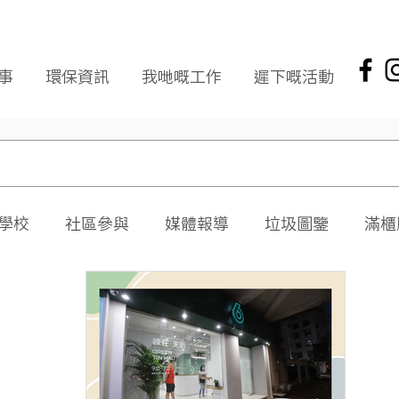
事
環保資訊
我哋嘅工作
遲下嘅活動
學校
社區參與
媒體報導
垃圾圖鑒
滿櫃
社區報
環保新聞回顧
環保資訊及文章
頭版
海岸清潔
企業社會責任
拾起希望 海岸清