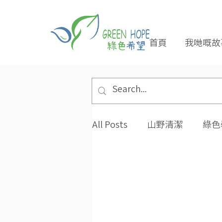
首頁
我哋嘅故
All Posts
山野清潔
綠色
專題報導
合作夥伴
環保小貼士
招長期義工