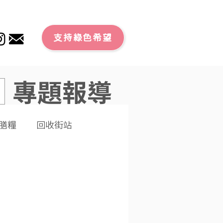
支持綠色希望
專題報導
膳糧
回收街站
文章
零廢外賣
潔大行動