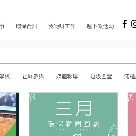
事
環保資訊
我哋嘅工作
遲下嘅活動
學校
社區參與
媒體報導
垃圾圖鑒
滿櫃
社區報
環保新聞回顧
環保資訊及文章
頭版
海岸清潔
企業社會責任
拾起希望 海岸清