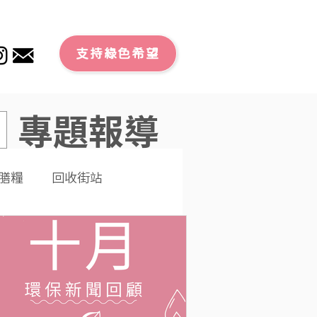
支持綠色希望
專題報導
膳糧
回收街站
文章
零廢外賣
潔大行動