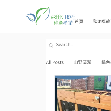
首頁
我哋嘅故
All Posts
山野清潔
綠色
專題報導
合作夥伴
環保小貼士
招長期義工