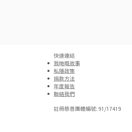
快速連結​
我哋嘅故事
私隱政策
捐款方法
年度報告
聯絡我們
註冊慈善團體編號: 91/17419