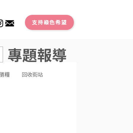
支持綠色希望
專題報導
膳糧
回收街站
文章
零廢外賣
潔大行動