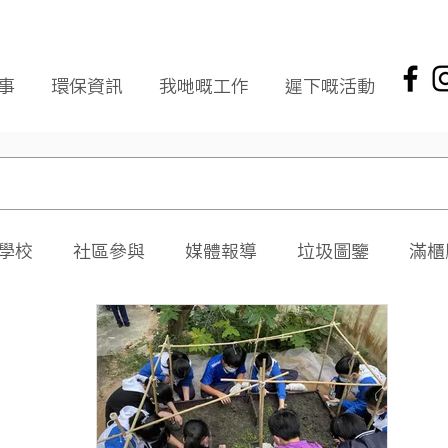
事
環保資訊
我哋嘅工作
遲下嘅活動
學校
社區參與
媒體報導
垃圾圖鑒
滿櫃
社區報
環保新聞回顧
環保資訊及文章
頭版
海岸清潔
企業社會責任
拾起希望 海岸清