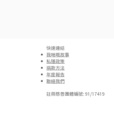
快速連結​
我哋嘅故事
私隱政策
捐款方法
年度報告
聯絡我們
註冊慈善團體編號: 91/17419