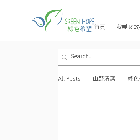
首頁
我哋嘅故
All Posts
山野清潔
綠色
專題報導
合作夥伴
環保小貼士
招長期義工