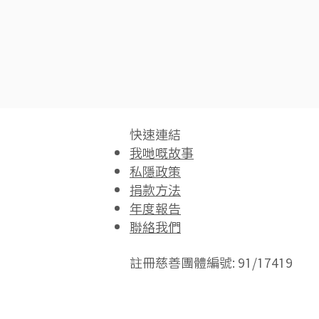
快速連結​
我哋嘅故事
私隱政策
捐款方法
年度報告
聯絡我們
註冊慈善團體編號: 91/17419