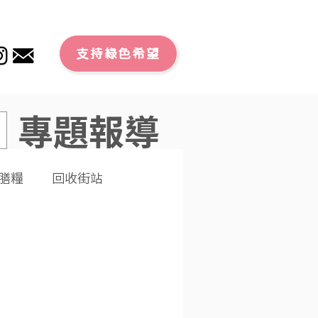
支持綠色希望
專題報導
膳糧
回收街站
文章
零廢外賣
潔大行動