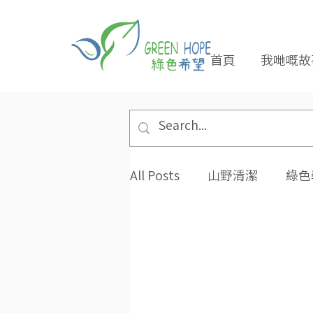
首頁
我哋嘅故
All Posts
山野清潔
綠色
專題報導
合作夥伴
環保小貼士
招長期義工