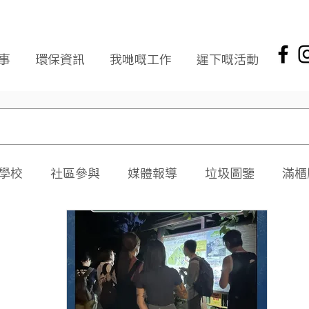
事
環保資訊
我哋嘅工作
遲下嘅活動
學校
社區參與
媒體報導
垃圾圖鑒
滿櫃
社區報
環保新聞回顧
環保資訊及文章
頭版
海岸清潔
企業社會責任
拾起希望 海岸清