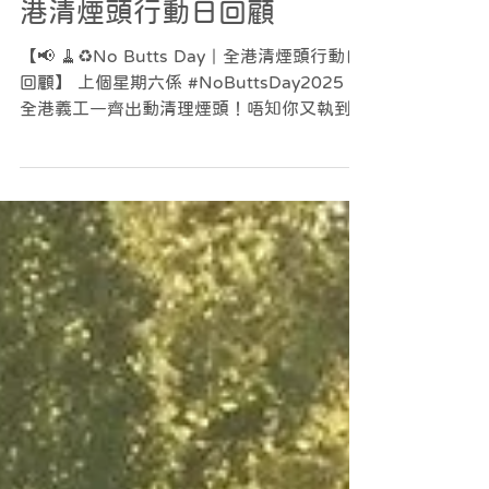
2025年10月13日
社區參與
📢 🧹♻️No Butts Day｜全
港清煙頭行動日回顧
【📢 🧹♻️No Butts Day｜全港清煙頭行動日
回顧】 上個星期六係 #NoButtsDay2025 ，
全港義工一齊出動清理煙頭！唔知你又執到幾
多個? 我哋響應大便妹 @imsheeppoo 同埋
Plastic free sea @plasticfreeseas...