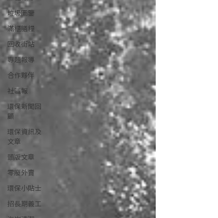
垃圾圖鑒
滿櫃膳糧
回收街站
專題報導
合作夥伴
社區報
環保新聞回
顧
環保資訊及
文章
頭版文章
零廢外賣
環保小貼士
招長期義工