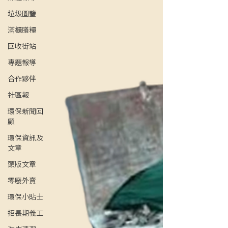
垃圾圖鑒
滿櫃膳糧
回收街站
專題報導
合作夥伴
社區報
環保新聞回
顧
環保資訊及
文章
頭版文章
零廢外賣
環保小貼士
招長期義工