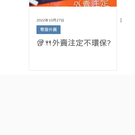
2022年10月27日
零廢外賣
🥡🍴外賣注定不環保?