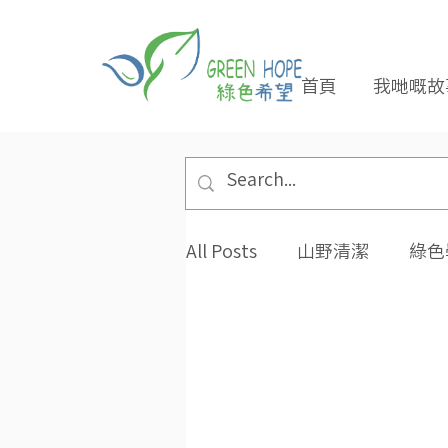
首頁
我哋嘅故
All Posts
山野清潔
綠色
專題報導
合作夥伴
環保小貼士
招長期義工