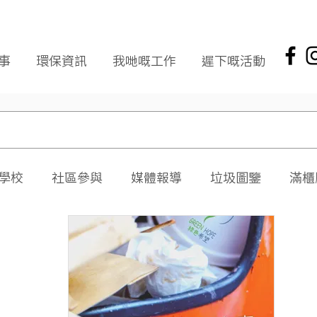
事
環保資訊
我哋嘅工作
遲下嘅活動
學校
社區參與
媒體報導
垃圾圖鑒
滿櫃
社區報
環保新聞回顧
環保資訊及文章
頭版
海岸清潔
企業社會責任
拾起希望 海岸清