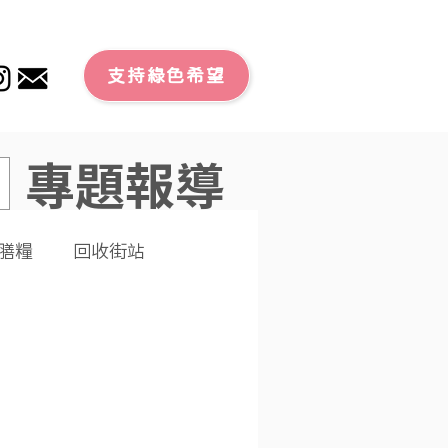
支持綠色希望
專題報導
膳糧
回收街站
文章
零廢外賣
潔大行動