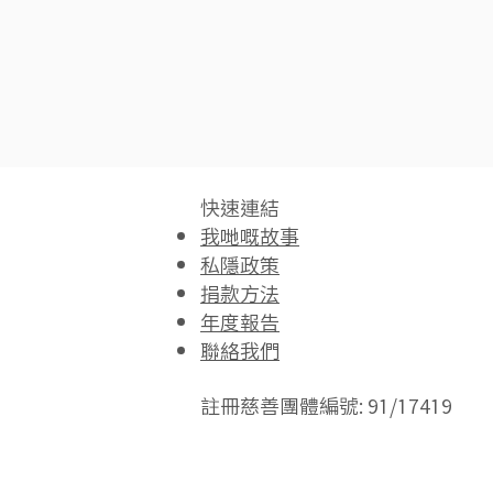
快速連結​
我哋嘅故事
私隱政策
捐款方法
年度報告
聯絡我們
註冊慈善團體編號: 91/17419