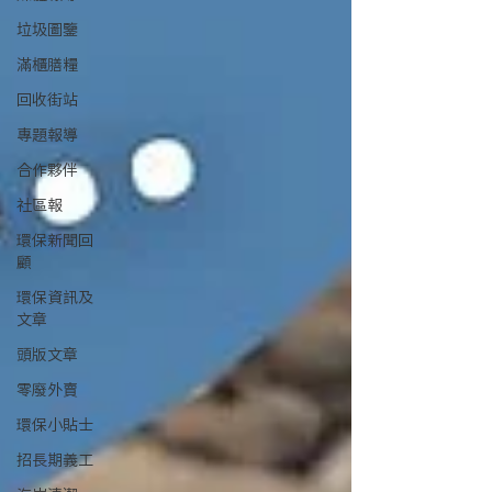
垃圾圖鑒
滿櫃膳糧
回收街站
專題報導
合作夥伴
社區報
環保新聞回
顧
環保資訊及
文章
頭版文章
零廢外賣
環保小貼士
招長期義工