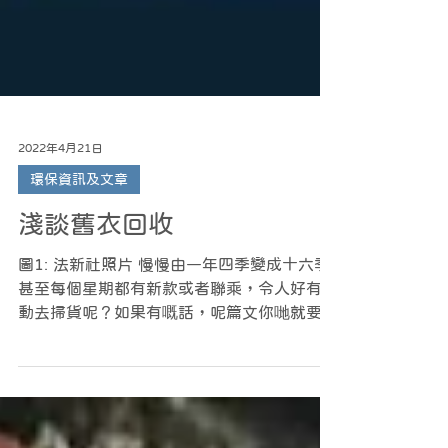
2022年4月21日
環保資訊及文章
淺談舊衣回收
圖1: 法新社照片 慢慢由一年四季變成十六季
甚至每個星期都有新款或者聯乘，令人好有衝
動去掃貨呢？如果有嘅話，呢篇文你哋就要留
意下，睇下自己有冇跌入時裝界嘅陷阱啦。
上年十一月嘅時候，一組由《法新社》拍攝位
於智利北部阿塔卡瑪沙漠，被棄置衣物造成嘅