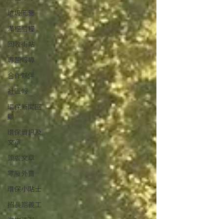
垃圾圖鑒
滿櫃膳糧
回收街站
專題報導
合作夥伴
社區報
環保新聞回
顧
環保資訊及
文章
頭版文章
零廢外賣
環保小貼士
招長期義工