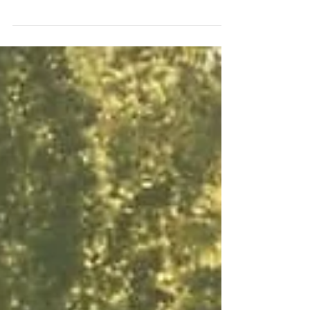
望喺過去嘅四月，一共舉行咗3場活動，分別
同大家去咗塔門、下白泥等地方執垃圾。活動
一共有78位義工參與，一齊清理咗110公斤
垃圾。相信有你哋嘅幫手，香港郊外嘅垃圾問
題一定會慢慢改善！今個月仲要多謝Holis同
我哋合作，一齊喺證監會舉辦咗...