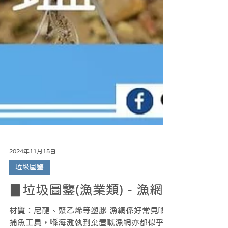
2024年11月15日
垃圾圖鑒